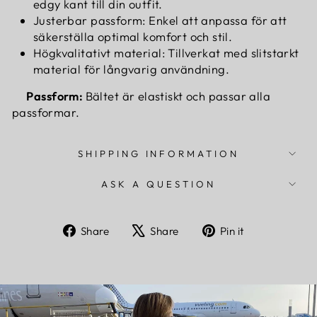
edgy kant till din outfit.
Justerbar passform: Enkel att anpassa för att
säkerställa optimal komfort och stil.
Högkvalitativt material: Tillverkat med slitstarkt
material för långvarig användning.
Passform:
Bältet är elastiskt och passar alla
passformar.
SHIPPING INFORMATION
ASK A QUESTION
Share
Tweet
Pin
Share
Share
Pin it
on
on
on
Facebook
X
Pinterest