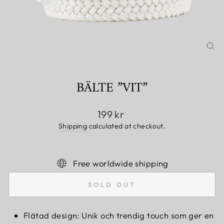
CL
(E
BÄLTE ”VIT”
Regular
199 kr
price
Shipping
calculated at checkout.
Free worldwide shipping
SOLD OUT
Flätad design: Unik och trendig touch som ger en